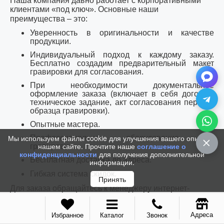
Наша компания давно работает с корпоративными
клиентами «под ключ».
Основные наши
преимущества – это:
Уверенность в оригинальности и качестве
продукции.
Индивидуальный подход к каждому заказу.
Бесплатно создадим предварительный макет
гравировки для согласования.
При необходимости документальное
оформление заказа (включает в себя договор,
техническое задание, акт согласования первого
образца гравировки).
Опытные мастера.
Мы используем файлы cookie для улучшения вашего опыта на
Профессиональное оборудование для
нашем сайте. Прочтите наше
соглашение о
гравировки.
конфиденциальности
для получения дополнительной
Бесплатная доставка до адреса.
информации.
Гибкая система скидок.
Принять
Для заказа обращайтесь к менеджеру интернет-
магазина по телефону,
whatsapp
или по электронной
почте.
Адреса
Избранное
Каталог
Звонок