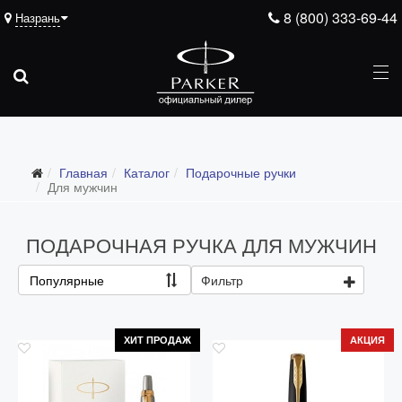
8 (800) 333-69-44
Назрань
Подарочные ручки
Главная
Каталог
Подарочные ручки
Все подарочные ручки
Для мужчин
Для мужчин
ПОДАРОЧНАЯ РУЧКА ДЛЯ МУЖЧИН
Для женщин
Для школьников и студентов
Популярные
Фильтр
Ежедневники
Ручки для гравировки
ХИТ ПРОДАЖ
АКЦИЯ
С золотым пером
Распродажа