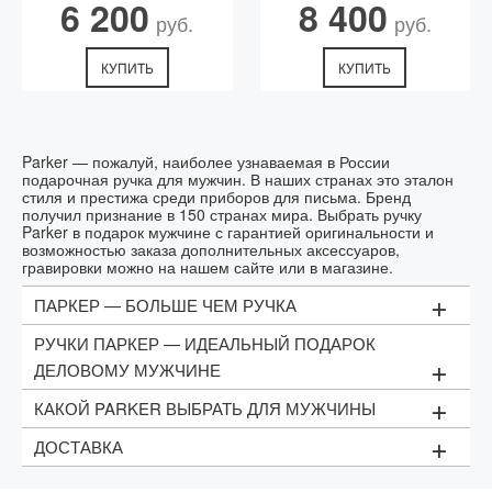
6 200
8 400
руб.
руб.
КУПИТЬ
КУПИТЬ
Parker — пожалуй, наиболее узнаваемая в России
подарочная ручка для мужчин. В наших странах это эталон
стиля и престижа среди приборов для письма. Бренд
получил признание в 150 странах мира. Выбрать ручку
Parker в подарок мужчине с гарантией оригинальности и
возможностью заказа дополнительных аксессуаров,
гравировки можно на нашем сайте или в магазине.
+
ПАРКЕР — БОЛЬШЕ ЧЕМ РУЧКА
РУЧКИ ПАРКЕР — ИДЕАЛЬНЫЙ ПОДАРОК
Сегодня значение авторучек как средств для письма
+
снизилось. Люди стали использовать ноутбуки,
ДЕЛОВОМУ МУЖЧИНЕ
компьютеры, планшеты для написания текстов,
составления коммерческих предложений и договоров.
+
КАКОЙ PARKER ВЫБРАТЬ ДЛЯ МУЖЧИНЫ
Три причины, почему Parker – идеальная подарочная
Но церемония подписания этих документов по-
ручка для мужчины для любых торжественных случаев:
прежнему предполагает собственноручную подпись,
+
ДОСТАВКА
Выбор подарка индивидуален. Важно, кого вы хотите
выполненную ручкой. Для таких случаев одноразовая
-Престиж и узнаваемость бренда. У марки Паркер
поздравить: коллегу, руководителя, любимого
авторучка не годится. Поэтому стоит купить хорошую
высокая узнаваемость в премиальном сегменте
человека, насколько точно знаете его вкусовые
ручку Паркер в подарок мужчине, успешному в бизнесе
Доставляем ручки курьером Parker в Назране. Точное
авторучек в России и странах СНГ.