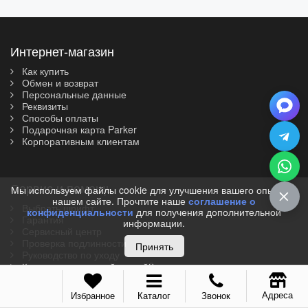
Интернет-магазин
Как купить
Обмен и возврат
Персональные данные
Реквизиты
Способы оплаты
Подарочная карта Parker
Корпоративным клиентам
Сервис и помощь
Мы используем файлы cookie для улучшения вашего опыта на
нашем сайте. Прочтите наше
соглашение о
Выбрать шрифт
конфиденциальности
для получения дополнительной
Гарантия
информации.
Сервисный центр
Проверка подлинности
Принять
Руководство по уходу
Как писать перьевой ручкой?
Информация
Адреса
Избранное
Каталог
Звонок
Популярные вопросы