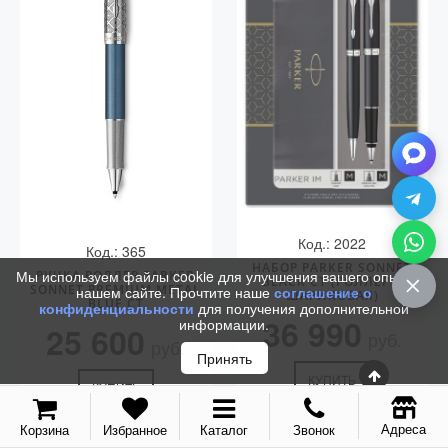
Код.: 2022
Код.: 365
НАБОР PARKER SONNET
Мы используем файлы cookie для улучшения вашего опыта на
РУЧКА РОЛЛЕР PARKER
BLACK СT (РОЛЛЕР +
SONNET PREMIUM METAL
нашем сайте. Прочтите наше
соглашение о
ШАРИКОВАЯ)
BLUE CT
конфиденциальности
для получения дополнительной
36 990
информации.
25 600
руб.
руб.
Принять
КУПИТЬ
КУПИТЬ
Адреса
Корзина
Избранное
Каталог
Звонок