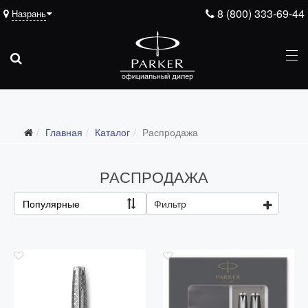
8 (800) 333-69-44
Назрань
Подарочные ручки
Главная
Каталог
Распродажа
Ежедневники
Ручки для гравировки
РАСПРОДАЖА
С золотым пером
Популярные
Фильтр
Распродажа
Аксессуары
Запчасти
Упаковка
Подарочные сертификаты