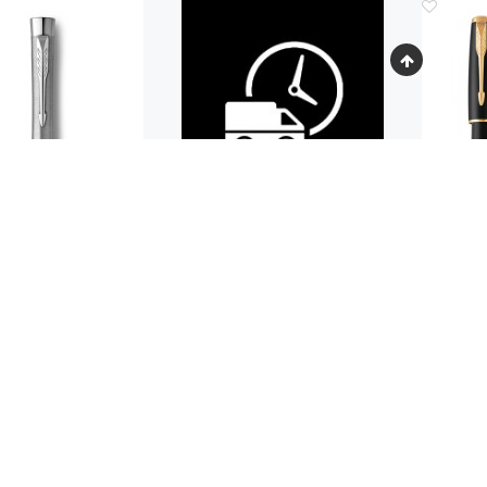
Код.: 411
ИКОВАЯ РУЧКА
НАБОР
KER URBAN CORE
BLAC
RO METALLIC CT
РУ
 100
17
руб.