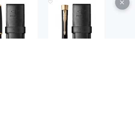
Код.: 3057
Код.: 3054
 PARKER URBAN
НАБОР PARKER URBAN
K GT (ПЕРЬЕВАЯ
BLACK GT (ШАРИКОВАЯ
ЧКА + ЧЕХОЛ)
РУЧКА + ЧЕХОЛ)
 440
11 000
руб.
руб.