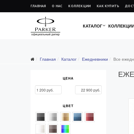
ГЛАВНАЯ
О НАС
КОЛЛЕКЦИИ
КАК КУПИТЬ
ДОС
КАТАЛОГ
КОЛЛЕКЦИ
Подарочные ручки
Главная
Каталог
Ежедневники
Все ежедн
Ежедневники
ЕЖЕ
Все ежедневники
ЦЕНА
Премиум
Стандарт
Moleskine
ЦВЕТ
Portobello
Boss
Ручки для гравировки