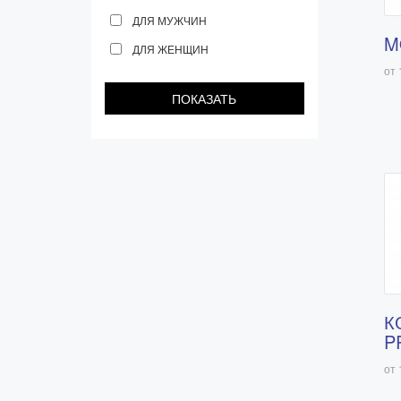
С золотым пером
ДЛЯ МУЖЧИН
M
Распродажа
ДЛЯ ЖЕНЩИН
от 
Аксессуары
Запчасти
Упаковка
Подарочные сертификаты
К
P
от 