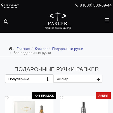
8 (800) 333-69-44
Назрань
Подарочные ручки
Главная
Каталог
Подарочные ручки
Все подарочные ручки
Все подарочные ручки
Для мужчин
ПОДАРОЧНЫЕ РУЧКИ PARKER
Для женщин
Для школьников и студентов
Популярные
Фильтр
Ежедневники
Ручки для гравировки
ХИТ ПРОДАЖ
АКЦИЯ
С золотым пером
Распродажа