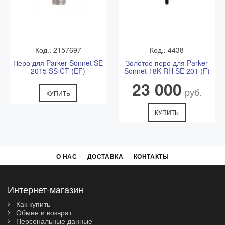
Код.: 2157697
Код.: 4438
Перо для Parker Sonnet SE
Золотое перо для Parker
2015 SS CT (EF)
Sonnet 18K RH SE 201 (F)
23 000
руб.
КУПИТЬ
КУПИТЬ
О НАС
ДОСТАВКА
КОНТАКТЫ
Интернет-магазин
Как купить
Обмен и возврат
Персональные данные