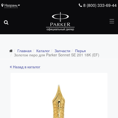
8 (800) 333-69-44
Назрань
Подарочные ручки
Главная
Каталог
Запчасти
Перья
Ежедневники
Золотое перо для Parker Sonnet SE 201 18K (EF)
Ручки для гравировки
Назад в каталог
С золотым пером
Распродажа
Аксессуары
Запчасти
Все запчасти
Перья