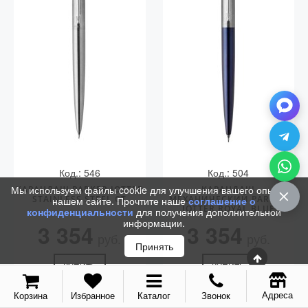
Vector (от 3'156 р.)
Код.: 546
Код.: 504
Мы используем файлы cookie для улучшения вашего опыта на
КАРАНДАШ PARKER JOTTER
КАРАНДАШ
STAINLESS STEEL CT
МЕХАНИЧЕСКИЙ PARKER
нашем сайте. Прочтите наше
соглашение о
JOTTER ROYAL BLUE
конфиденциальности
для получения дополнительной
CHROME CT
информации.
3 354
3 354
руб.
руб.
Принять
КУПИТЬ
КУПИТЬ
Адреса
Корзина
Избранное
Каталог
Звонок