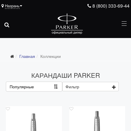
8 (800) 333-69-44
Назрань
Главная
Коллекции
Все коллекции
Duofold (от 66'316 р.)
КАРАНДАШИ PARKER
Ingenuity (от 35'305 р.)
Популярные
Фильтр
Sonnet (от 13'000 р.)
Parker 51 (от 14'600 р.)
Urban (от 6'100 р.)
IM (от 4'200 р.)
Jotter (от 2'200 р.)