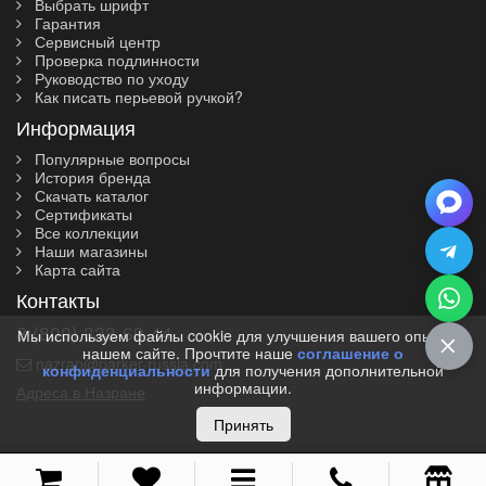
Выбрать шрифт
Гарантия
Сервисный центр
Проверка подлинности
Руководство по уходу
Как писать перьевой ручкой?
Информация
Популярные вопросы
История бренда
Скачать каталог
Сертификаты
Все коллекции
Наши магазины
Карта сайта
Контакты
8 (800) 333-69-44
Мы используем файлы cookie для улучшения вашего опыта на
нашем сайте. Прочтите наше
соглашение о
nazran@parker-russia.com
конфиденциальности
для получения дополнительной
информации.
Адреса в Назране
Принять
© 2010-2026 I Parker-Russia.com I Официальный дилер