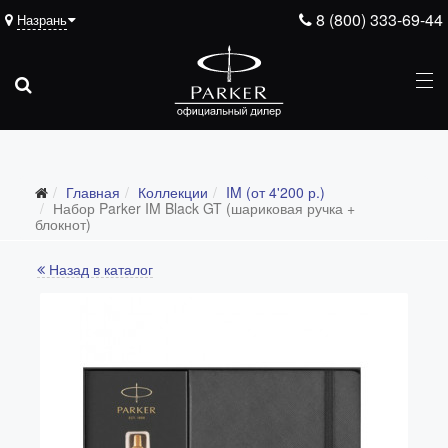
8 (800) 333-69-44
Назрань
Главная
Коллекции
IM (от 4'200 р.)
Все коллекции
Набор Parker IM Black GT (шариковая ручка +
блокнот)
Duofold (от 66'316 р.)
Назад в каталог
Ingenuity (от 35'305 р.)
Sonnet (от 13'000 р.)
Parker 51 (от 14'600 р.)
Urban (от 6'100 р.)
IM (от 4'200 р.)
Jotter (от 2'200 р.)