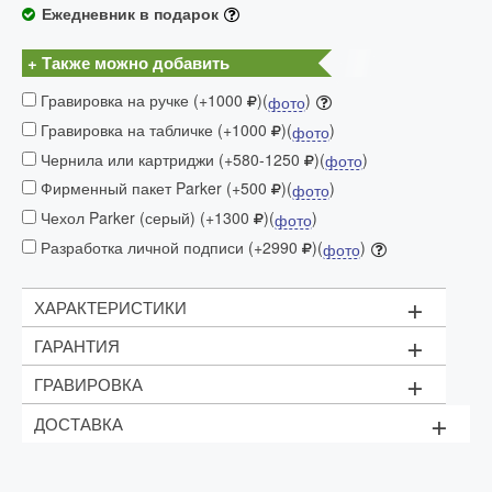
Ежедневник в подарок
+ Также можно добавить
Гравировка на ручке (+1000
)(
)
фото
Гравировка на табличке (+1000
)(
)
фото
Чернила или картриджи (+580-1250
)(
)
фото
Фирменный пакет Parker (+500
)(
)
фото
Чехол Parker (серый) (+1300
)(
)
фото
Разработка личной подписи (+2990
)(
)
фото
+
ХАРАКТЕРИСТИКИ
+
ГАРАНТИЯ
Шариковая ручка Parker IM Black GT
+
ГРАВИРОВКА
Блокнот Parker
2 года
+
Подарочная коробка
ДОСТАВКА
Стоимость:
1 строка текста (до 15 символов) - 1000 рублей;
Доставка осуществляется в течении двух дней
Логотипы - от 1200 рублей
Цвет гравировки:
золотистый