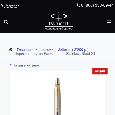
8 (800) 333-69-44
Назрань
Главная
Коллекции
Jotter (от 2'200 р.)
Все коллекции
Шариковая ручка Parker Jotter Stainless Steel GT
Duofold (от 66'316 р.)
Назад в каталог
Ingenuity (от 35'305 р.)
АКЦИЯ
Sonnet (от 13'000 р.)
Parker 51 (от 14'600 р.)
Urban (от 6'100 р.)
IM (от 4'200 р.)
Jotter (от 2'200 р.)