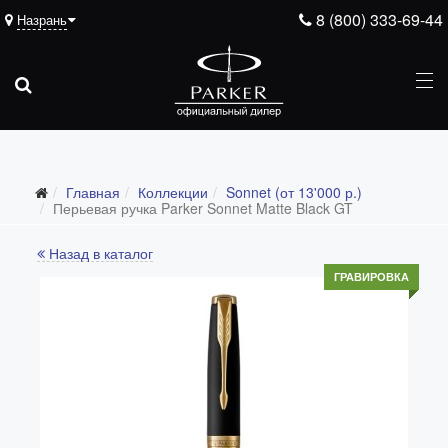
8 (800) 333-69-44
Назрань
Главная
Коллекции
Sonnet (от 13'000 р.)
Все коллекции
Перьевая ручка Parker Sonnet Matte Black GT
Duofold (от 66'316 р.)
Назад в каталог
Ingenuity (от 35'305 р.)
ГРАВИРОВКА
Sonnet (от 13'000 р.)
Parker 51 (от 14'600 р.)
Urban (от 6'100 р.)
IM (от 4'200 р.)
Jotter (от 2'200 р.)